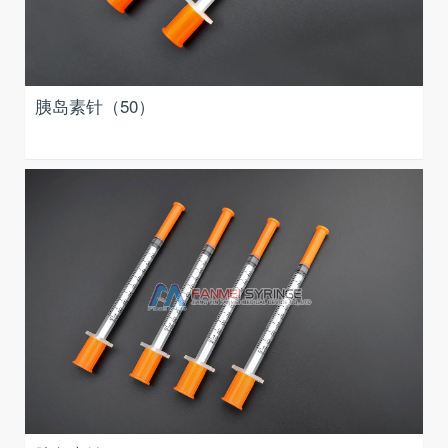
胰岛素针（50）